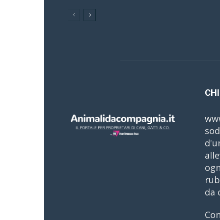
CHI
www
sod
d'u
all
ogn
rub
da 
Con