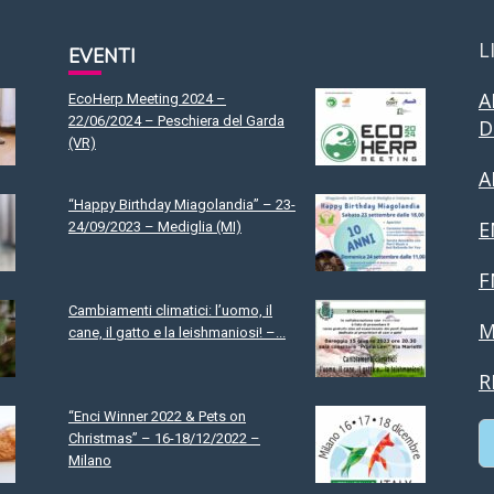
L
EVENTI
A
EcoHerp Meeting 2024 –
22/06/2024 – Peschiera del Garda
D
(VR)
A
“Happy Birthday Miagolandia” – 23-
E
24/09/2023 – Mediglia (MI)
F
Cambiamenti climatici: l’uomo, il
M
cane, il gatto e la leishmaniosi! –...
R
“Enci Winner 2022 & Pets on
Christmas” – 16-18/12/2022 –
Milano