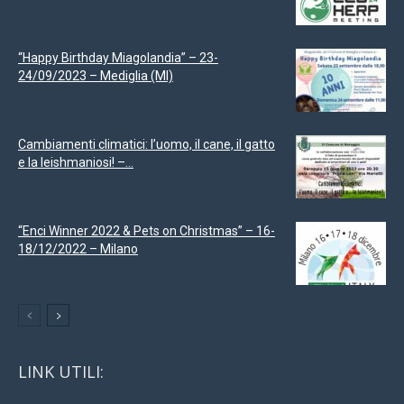
“Happy Birthday Miagolandia” – 23-
24/09/2023 – Mediglia (MI)
Cambiamenti climatici: l’uomo, il cane, il gatto
e la leishmaniosi! –...
“Enci Winner 2022 & Pets on Christmas” – 16-
18/12/2022 – Milano
LINK UTILI: