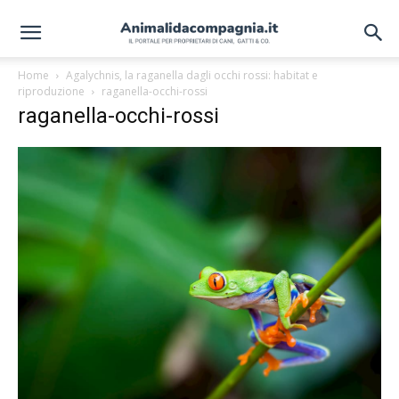
Home
Agalychnis, la raganella dagli occhi rossi: habitat e
riproduzione
raganella-occhi-rossi
raganella-occhi-rossi