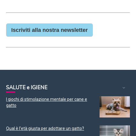
Iscriviti alla nostra newsletter
SALUTE e IGIENE
I giochi di stimolazione mentale per cane e
gatto
Qual è l’età giusta per adottare un gatto?