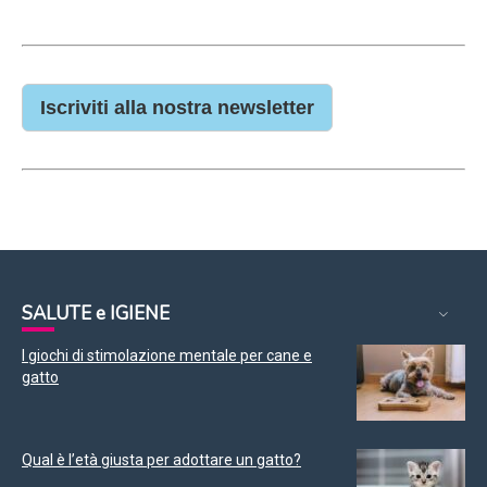
Iscriviti alla nostra newsletter
SALUTE e IGIENE
I giochi di stimolazione mentale per cane e
gatto
Qual è l’età giusta per adottare un gatto?