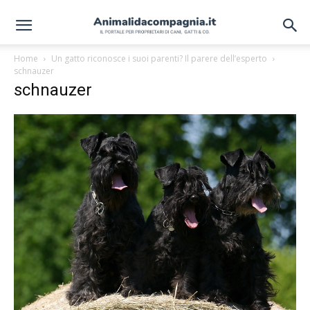
Home
Un gatto riconosce i suoi parenti? Il parere dell’esperto
schnauzer
schnauzer