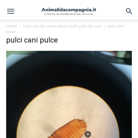
Home
Tutto ciò che serve sapere sulle pulci dei cani
pulci cani
pulce
pulci cani pulce