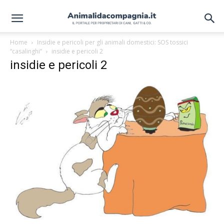
Home
Insidie e pericoli per gli animali domestici: SOS tossici
“casalinghi”
insidie e pericoli 2
insidie e pericoli 2