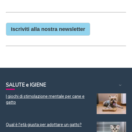
Iscriviti alla nostra newsletter
SALUTE e IGIENE
I giochi di stimolazione mentale per cane e
gatto
Qual è l’età giusta per adottare un gatto?