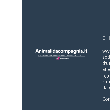
CHI
www
sod
d'u
all
ogn
rub
da 
Con