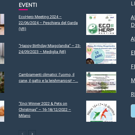
L
EVENTI
A
EcoHerp Meeting 2024 –
22/06/2024 – Peschiera del Garda
D
(VR)
A
“Happy Birthday Miagolandia” – 23-
E
24/09/2023 – Mediglia (MI)
F
Cambiamenti climatici: l’uomo, il
M
cane, il gatto e la leishmaniosi! –...
R
“Enci Winner 2022 & Pets on
Christmas” – 16-18/12/2022 –
Milano
C