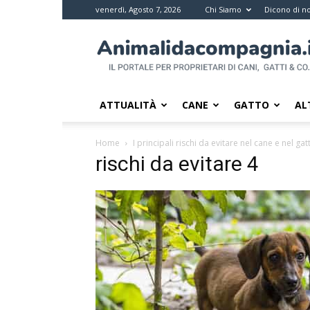
venerdì, Agosto 7, 2026
Chi Siamo
Dicono di no
Animali
da
compagnia
–
Il
ATTUALITÀ
CANE
GATTO
AL
portale
per
Home
I principali rischi da evitare nel cane e nel gat
i
rischi da evitare 4
proprietari
di
pet