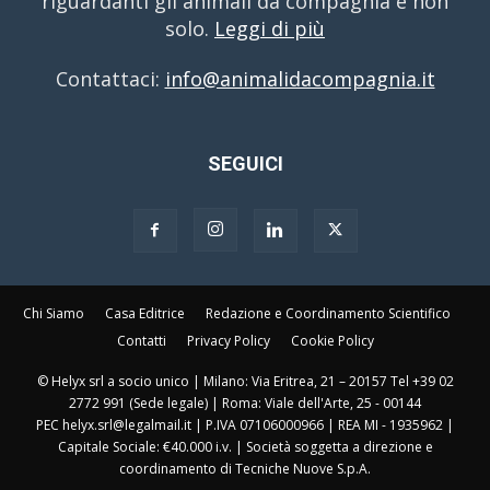
riguardanti gli animali da compagnia e non
solo.
Leggi di più
Contattaci:
info@animalidacompagnia.it
SEGUICI
Chi Siamo
Casa Editrice
Redazione e Coordinamento Scientifico
Contatti
Privacy Policy
Cookie Policy
© Helyx srl a socio unico | Milano: Via Eritrea, 21 – 20157 Tel +39 02
2772 991 (Sede legale) | Roma: Viale dell'Arte, 25 - 00144
PEC helyx.srl@legalmail.it | P.IVA 07106000966 | REA MI - 1935962 |
Capitale Sociale: €40.000 i.v. | Società soggetta a direzione e
coordinamento di Tecniche Nuove S.p.A.