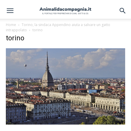
Home
Torino, la sindaca Appendino aiuta a salvare un gatto
intrappolato
torino
torino