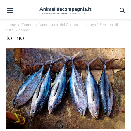
Home
Tonno dell’anno: sushi del Giappone lo paga 1,5 milioni di
euro
tonno
tonno