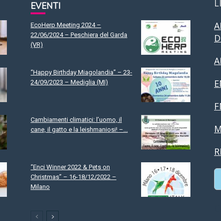
L
EVENTI
A
EcoHerp Meeting 2024 –
22/06/2024 – Peschiera del Garda
D
(VR)
A
“Happy Birthday Miagolandia” – 23-
E
24/09/2023 – Mediglia (MI)
F
Cambiamenti climatici: l’uomo, il
M
cane, il gatto e la leishmaniosi! –...
R
“Enci Winner 2022 & Pets on
Christmas” – 16-18/12/2022 –
Milano
C