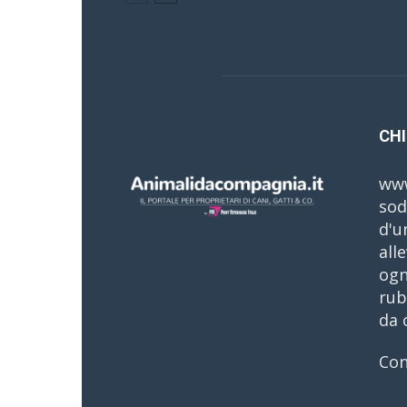
CHI
www
sod
d'u
all
ogn
rub
da 
Con