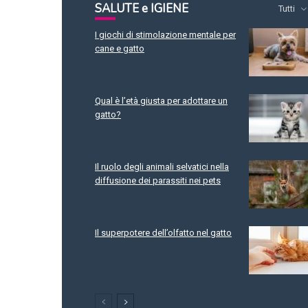
SALUTE e IGIENE
Tutti
I giochi di stimolazione mentale per
cane e gatto
Qual è l’età giusta per adottare un
gatto?
Il ruolo degli animali selvatici nella
diffusione dei parassiti nei pets
Il superpotere dell’olfatto nel gatto