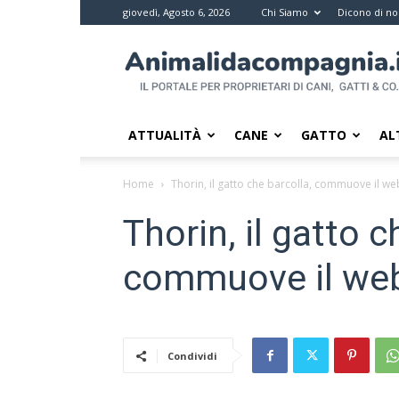
giovedì, Agosto 6, 2026
Chi Siamo
Dicono di no
Animali
da
compagnia
–
Il
ATTUALITÀ
CANE
GATTO
AL
portale
per
Home
Thorin, il gatto che barcolla, commuove il we
i
proprietari
Thorin, il gatto c
di
pet
commuove il we
Condividi