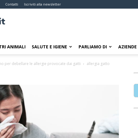
Contatti
Iscriviti alla newsletter
TRI ANIMALI
SALUTE E IGIENE
PARLIAMO DI
AZIENDE
no per debellare le allergie provocate dai gatti
allergia gatto