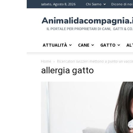
sabato, Agosto 8, 2026
Chi Siamo
Dicono di noi
Animali
da
compagnia
–
Il
ATTUALITÀ
CANE
GATTO
AL
portale
per
Home
Ricercatori svizzeri mettono a punto un vacci
i
allergia gatto
proprietari
di
pet