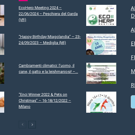
A
EcoHerp Meeting 2024 –
22/06/2024 – Peschiera del Garda
D
(VR)
A
“Happy Birthday Miagolandia” – 23-
E
24/09/2023 – Mediglia (MI)
F
Cambiamenti climatici: l’uomo, il
M
cane, il gatto e la leishmaniosi! –...
R
“Enci Winner 2022 & Pets on
Christmas” – 16-18/12/2022 –
Milano
C