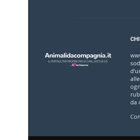
CHI
www
sod
d'u
all
ogn
rub
da 
Con