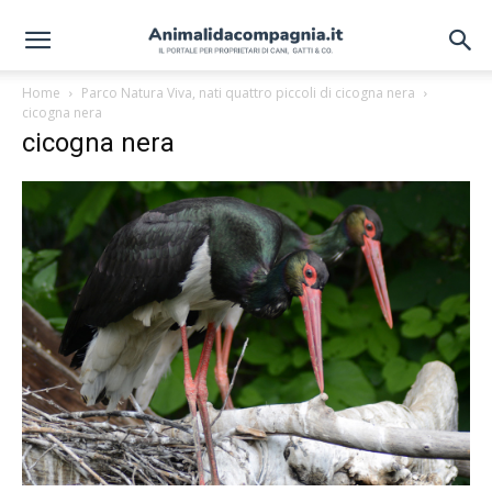
Home
Parco Natura Viva, nati quattro piccoli di cicogna nera
cicogna nera
cicogna nera