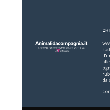
CHI
www
sod
d'u
all
ogn
rub
da 
Con