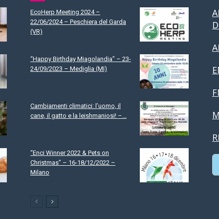
A
EcoHerp Meeting 2024 –
22/06/2024 – Peschiera del Garda
D
(VR)
A
“Happy Birthday Miagolandia” – 23-
E
24/09/2023 – Mediglia (MI)
F
Cambiamenti climatici: l’uomo, il
M
cane, il gatto e la leishmaniosi! –...
R
“Enci Winner 2022 & Pets on
Christmas” – 16-18/12/2022 –
Milano
C