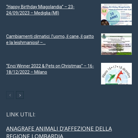
“Happy Birthday Miagolandia” – 23-
24/09/2023 – Mediglia (MI)
Cambiamenti climatici: l’uomo, il cane, il gatto
e la leishmaniosi! –...
“Enci Winner 2022 & Pets on Christmas” – 16-
18/12/2022 – Milano
LINK UTILI:
ANAGRAFE ANIMALI D’AFFEZIONE DELLA
REGIONE LOMBARDIA