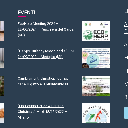
L
EVENTI
A
EcoHerp Meeting 2024 –
22/06/2024 – Peschiera del Garda
D
(VR)
A
“Happy Birthday Miagolandia” – 23-
E
24/09/2023 – Mediglia (MI)
F
Cambiamenti climatici: l’uomo, il
M
cane, il gatto e la leishmaniosi! –...
R
“Enci Winner 2022 & Pets on
Christmas” – 16-18/12/2022 –
Milano