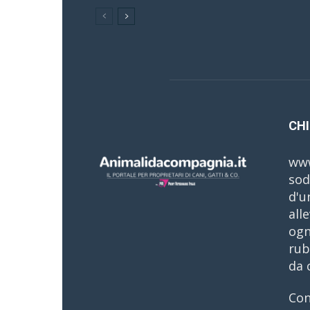
CHI
www
sod
d'u
all
ogn
rub
da 
Con