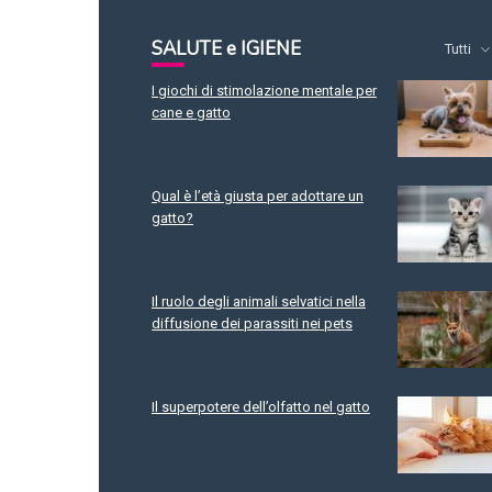
SALUTE e IGIENE
Tutti
I giochi di stimolazione mentale per
cane e gatto
Qual è l’età giusta per adottare un
gatto?
Il ruolo degli animali selvatici nella
diffusione dei parassiti nei pets
Il superpotere dell’olfatto nel gatto