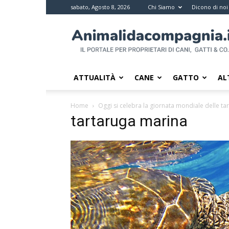
sabato, Agosto 8, 2026
Chi Siamo
Dicono di noi
Animali
da
compagnia
–
Il
ATTUALITÀ
CANE
GATTO
AL
portale
per
Home
Oggi si celebra la giornata mondiale delle t
i
tartaruga marina
proprietari
di
pet