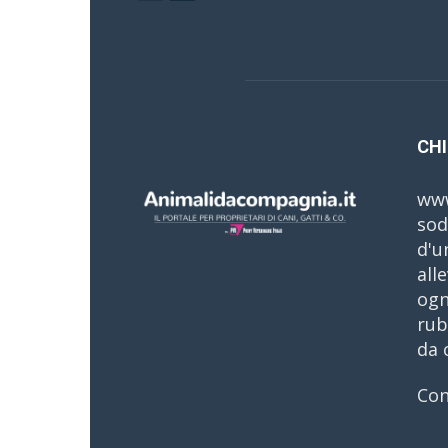
CHI
www
sod
d'u
all
ogn
rub
da 
Con