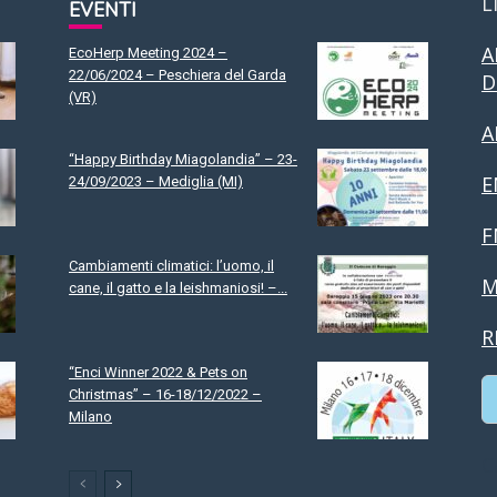
L
EVENTI
A
EcoHerp Meeting 2024 –
22/06/2024 – Peschiera del Garda
D
(VR)
A
“Happy Birthday Miagolandia” – 23-
E
24/09/2023 – Mediglia (MI)
F
Cambiamenti climatici: l’uomo, il
M
cane, il gatto e la leishmaniosi! –...
R
“Enci Winner 2022 & Pets on
Christmas” – 16-18/12/2022 –
Milano
C