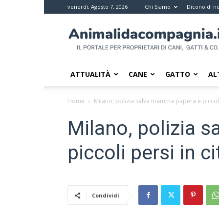
venerdì, Agosto 7, 2026
Chi Siamo
Dicono di no
Animali
da
compagnia
–
Il
ATTUALITÀ
CANE
GATTO
AL
portale
per
Home
Milano, polizia salva mamma papera e piccoli 
i
proprietari
Milano, polizia 
di
pet
piccoli persi in ci
Condividi