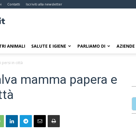
i
Contatti
Iscriviti alla newsletter
TRI ANIMALI
SALUTE E IGIENE
PARLIAMO DI
AZIENDE
persi in città
salva mamma papera e
ttà