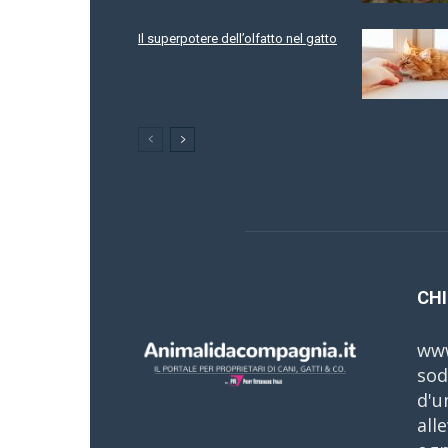
Il superpotere dell’olfatto nel gatto
CHI
www
sod
d'u
all