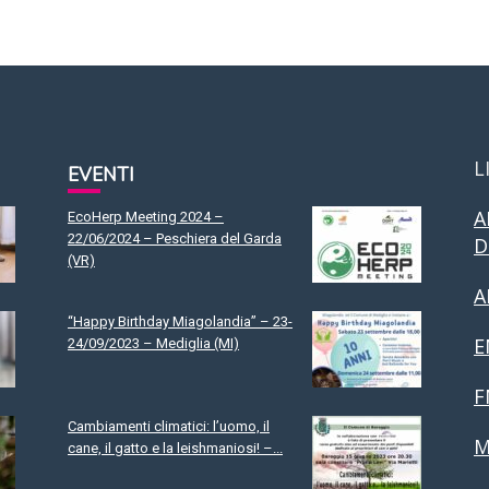
L
EVENTI
A
EcoHerp Meeting 2024 –
22/06/2024 – Peschiera del Garda
D
(VR)
A
“Happy Birthday Miagolandia” – 23-
E
24/09/2023 – Mediglia (MI)
F
Cambiamenti climatici: l’uomo, il
M
cane, il gatto e la leishmaniosi! –...