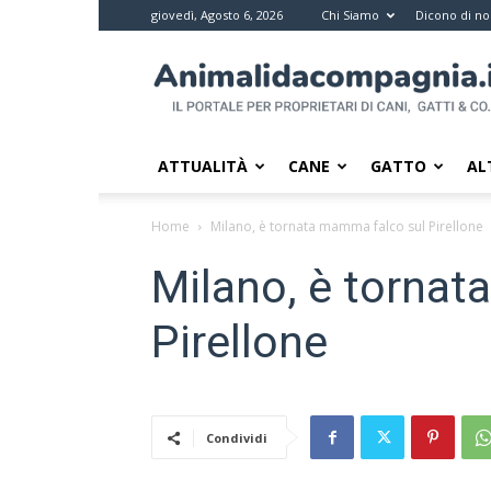
giovedì, Agosto 6, 2026
Chi Siamo
Dicono di no
Animali
da
compagnia
–
Il
ATTUALITÀ
CANE
GATTO
AL
portale
per
Home
Milano, è tornata mamma falco sul Pirellone
i
proprietari
Milano, è tornat
di
pet
Pirellone
Condividi