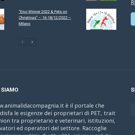
R
“Enci Winner 2022 & Pets on
Christmas” – 16-18/12/2022 –
Milano
C
 SIAMO
S
.animalidacompagnia.it è il portale che
disfa le esigenze dei proprietari di PET, trait
nion tra proprietario e veterinari, istituzioni,
evatori ed operatori del settore. Raccoglie