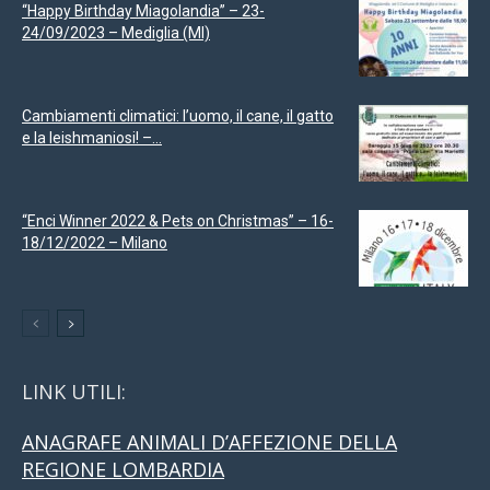
“Happy Birthday Miagolandia” – 23-
24/09/2023 – Mediglia (MI)
Cambiamenti climatici: l’uomo, il cane, il gatto
e la leishmaniosi! –...
“Enci Winner 2022 & Pets on Christmas” – 16-
18/12/2022 – Milano
LINK UTILI:
ANAGRAFE ANIMALI D’AFFEZIONE DELLA
REGIONE LOMBARDIA