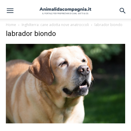
Home
Inghilterra: cane adotta nove anatroccoli
labrador biondo
labrador biondo