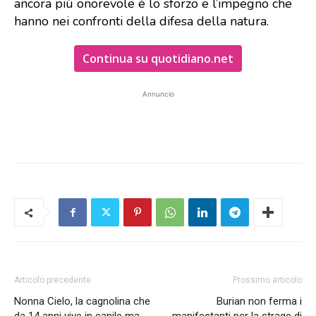
ancora più onorevole è lo sforzo e l’impegno che
hanno nei confronti della difesa della natura.
Continua su quotidiano.net
Annuncio
Articolo precedente
Prossimo articolo
Nonna Cielo, la cagnolina che
Burian non ferma i
da 14 anni vive in canile ma
manifestanti per la strage di