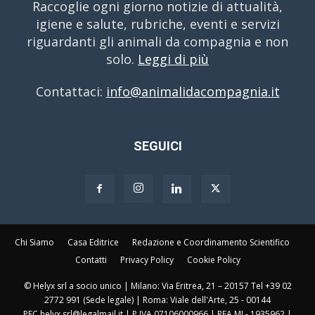
Raccoglie ogni giorno notizie di attualità,
igiene e salute, rubriche, eventi e servizi
riguardanti gli animali da compagnia e non
solo.
Leggi di più
Contattaci:
info@animalidacompagnia.it
SEGUICI
Chi Siamo
Casa Editrice
Redazione e Coordinamento Scientifico
Contatti
Privacy Policy
Cookie Policy
© Helyx srl a socio unico | Milano: Via Eritrea, 21 – 20157 Tel +39 02
2772 991 (Sede legale) | Roma: Viale dell'Arte, 25 - 00144
PEC helyx.srl@legalmail.it | P.IVA 07106000966 | REA MI - 1935962 |