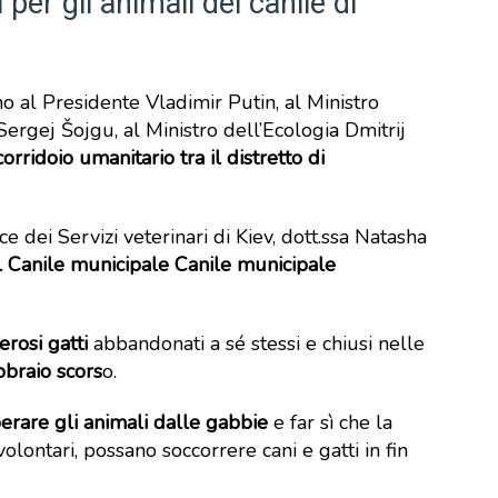
 per gli animali del canile di
o al Presidente Vladimir Putin, al Ministro
ergej Šojgu, al Ministro dell’Ecologia Dmitrij
corridoio umanitario tra il distretto di
ce dei Servizi veterinari di Kiev, dott.ssa Natasha
l Canile municipale
Canile municipale
rosi gatti
abbandonati a sé stessi e chiusi nelle
bbraio scors
o.
berare gli animali dalle gabbie
e far sì che la
volontari, possano soccorrere cani e gatti in fin