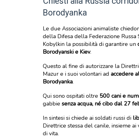
Chiesti alla Russia corridoi
Borodyanka
Le due Associazioni animaliste chiedon
della Difesa della Federazione Russa S
Kobylkin la possibilità di garantire un
Borodyanski e Kiev
.
Questo al fine di autorizzare la Direttri
Mazur e i suoi volontari ad
accedere a
Borodyanka
.
Qui sono ospitati oltre
500 cani e nume
gabbie
senza acqua, né cibo dal 27 fe
In sintesi si chiede ai soldati russi di
li
Direttrice stessa del canile, insieme ai 
di vita.