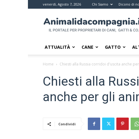
venerdì, Agosto 7, 2026
Chi Siamo
Dicono di no
Animali
da
compagnia
–
Il
ATTUALITÀ
CANE
GATTO
AL
portale
per
Home
Chiesti alla Russia corridoi d'uscita anche per
i
proprietari
Chiesti alla Russi
di
pet
anche per gli ani
Condividi