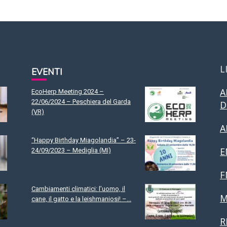
L
EVENTI
A
EcoHerp Meeting 2024 –
22/06/2024 – Peschiera del Garda
D
(VR)
A
“Happy Birthday Miagolandia” – 23-
E
24/09/2023 – Mediglia (MI)
F
Cambiamenti climatici: l’uomo, il
M
cane, il gatto e la leishmaniosi! –...
R