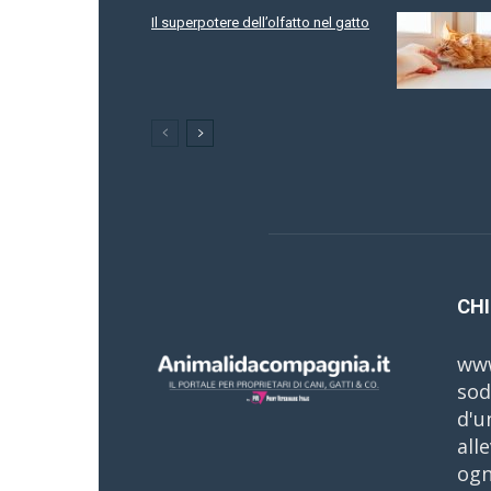
Il superpotere dell’olfatto nel gatto
CHI
www
sod
d'u
all
ogn