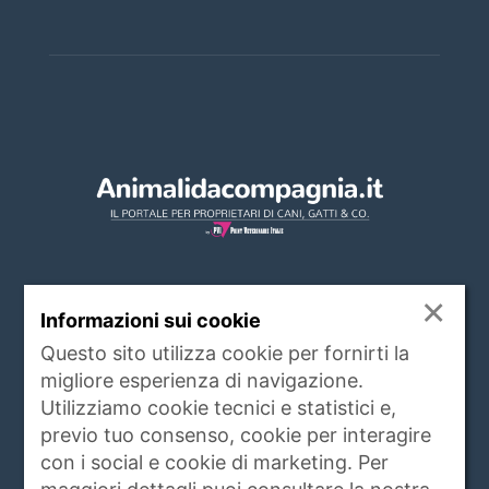
×
Informazioni sui cookie
CHI SIAMO
Questo sito utilizza cookie per fornirti la
www.animalidacompagnia.it è il portale che
migliore esperienza di navigazione.
soddisfa le esigenze dei proprietari di PET,
Utilizziamo cookie tecnici e statistici e,
trait d'union tra proprietario e veterinari,
previo tuo consenso, cookie per interagire
istituzioni, allevatori ed operatori del settore.
con i social e cookie di marketing. Per
Raccoglie ogni giorno notizie di attualità,