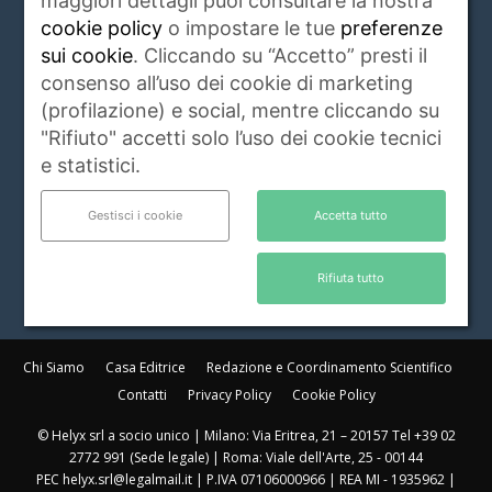
maggiori dettagli puoi consultare la nostra
igiene e salute, rubriche, eventi e servizi
cookie policy
o impostare le tue
preferenze
riguardanti gli animali da compagnia e non
sui cookie
. Cliccando su “Accetto” presti il
solo.
Leggi di più
consenso all’uso dei cookie di marketing
(profilazione) e social, mentre cliccando su
Contattaci:
info@animalidacompagnia.it
"Rifiuto" accetti solo l’uso dei cookie tecnici
e statistici.
SEGUICI
Gestisci i cookie
Accetta tutto
Rifiuta tutto
Chi Siamo
Casa Editrice
Redazione e Coordinamento Scientifico
Contatti
Privacy Policy
Cookie Policy
© Helyx srl a socio unico | Milano: Via Eritrea, 21 – 20157 Tel +39 02
2772 991 (Sede legale) | Roma: Viale dell'Arte, 25 - 00144
PEC helyx.srl@legalmail.it | P.IVA 07106000966 | REA MI - 1935962 |