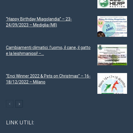
“Happy Birthday Miagolandia” – 23-
24/09/2023 – Mediglia (MI)
Cambiamenti climatici: l’uomo, il cane, il gatto
e la leishmaniosi! –...
“Enci Winner 2022 & Pets on Christmas” – 16-
18/12/2022 – Milano
LINK UTILI: