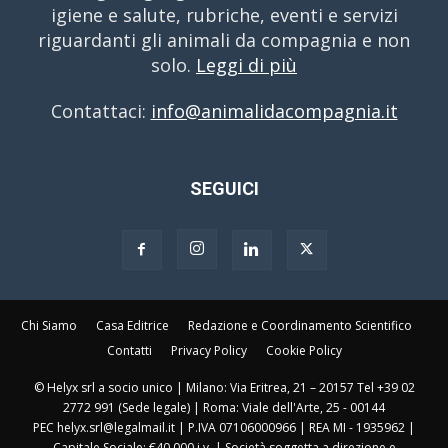
igiene e salute, rubriche, eventi e servizi
riguardanti gli animali da compagnia e non
solo.
Leggi di più
Contattaci:
info@animalidacompagnia.it
SEGUICI
Chi Siamo
Casa Editrice
Redazione e Coordinamento Scientifico
Contatti
Privacy Policy
Cookie Policy
© Helyx srl a socio unico | Milano: Via Eritrea, 21 – 20157 Tel +39 02
2772 991 (Sede legale) | Roma: Viale dell'Arte, 25 - 00144
PEC helyx.srl@legalmail.it | P.IVA 07106000966 | REA MI - 1935962 |
Capitale Sociale: €40.000 i.v. | Società soggetta a direzione e