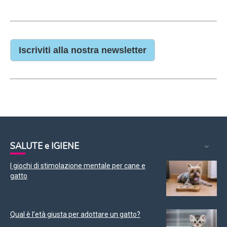
Iscriviti alla nostra newsletter
SALUTE e IGIENE
I giochi di stimolazione mentale per cane e
gatto
Qual è l’età giusta per adottare un gatto?