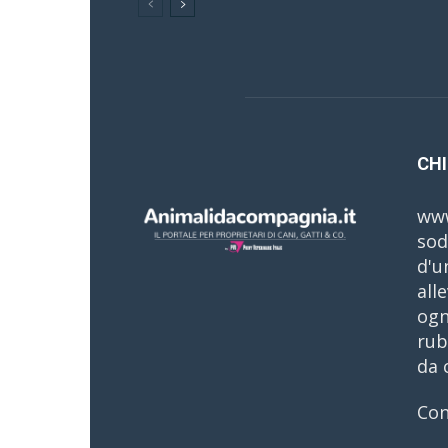
CHI
www
sod
d'u
all
ogn
rub
da 
Con