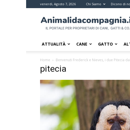
venerdì, Agosto 7, 2026
Chi Siamo
Dicono di no
Animali
da
compagnia
–
Il
ATTUALITÀ
CANE
GATTO
AL
portale
per
Home
Benvenuti Frederick e Nieves, i due Pitecia da
i
pitecia
proprietari
di
pet