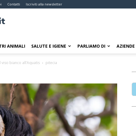
i
Contatti
Iscriviti alla newsletter
TRI ANIMALI
SALUTE E IGIENE
PARLIAMO DI
AZIENDE
l viso bianco all’Aquatis
pitecia