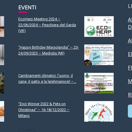
L
EVENTI
A
EcoHerp Meeting 2024 –
22/06/2024 – Peschiera del Garda
D
(VR)
A
“Happy Birthday Miagolandia” – 23-
E
24/09/2023 – Mediglia (MI)
F
Cambiamenti climatici: l’uomo, il
M
cane, il gatto e la leishmaniosi! –...
R
“Enci Winner 2022 & Pets on
Christmas” – 16-18/12/2022 –
Milano
C