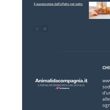
Il superpotere dell’olfatto nel gatto
CHI
www
sod
d'u
all
ogn