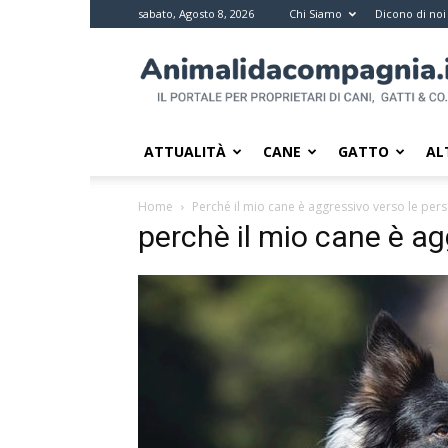
sabato, Agosto 8, 2026
Chi Siamo
Dicono di noi
Animali
da
compagnia
–
Il
ATTUALITÀ
CANE
GATTO
AL
portale
per
Home
Perché il mio cane è aggressivo verso le per
i
perchè il mio cane è a
proprietari
di
pet