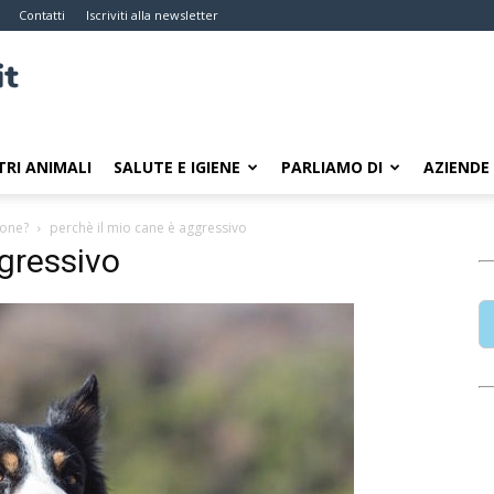
Contatti
Iscriviti alla newsletter
TRI ANIMALI
SALUTE E IGIENE
PARLIAMO DI
AZIENDE
sone?
perchè il mio cane è aggressivo
ggressivo