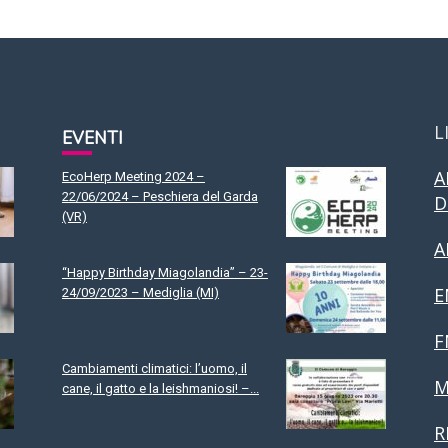
L
EVENTI
A
EcoHerp Meeting 2024 –
22/06/2024 – Peschiera del Garda
D
(VR)
A
“Happy Birthday Miagolandia” – 23-
E
24/09/2023 – Mediglia (MI)
F
Cambiamenti climatici: l’uomo, il
M
cane, il gatto e la leishmaniosi! –...
R