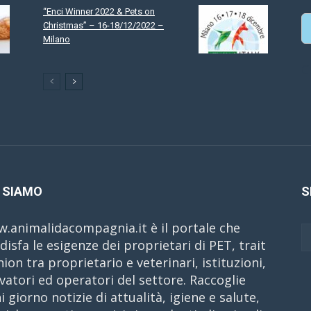
“Enci Winner 2022 & Pets on
Christmas” – 16-18/12/2022 –
Milano
C
 SIAMO
S
.animalidacompagnia.it è il portale che
disfa le esigenze dei proprietari di PET, trait
nion tra proprietario e veterinari, istituzioni,
evatori ed operatori del settore. Raccoglie
i giorno notizie di attualità, igiene e salute,