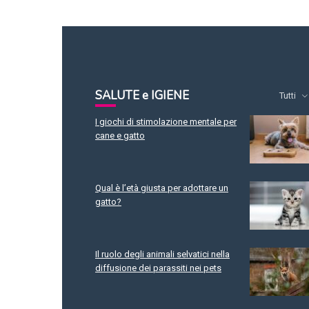
SALUTE e IGIENE
Tutti
I giochi di stimolazione mentale per
cane e gatto
Qual è l’età giusta per adottare un
gatto?
Il ruolo degli animali selvatici nella
diffusione dei parassiti nei pets