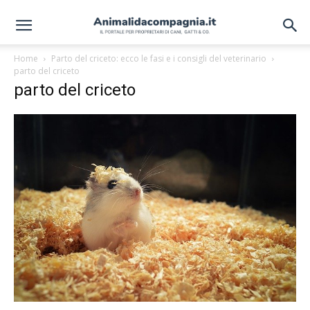
Home
Parto del criceto: ecco le fasi e i consigli del veterinario
parto del criceto
parto del criceto