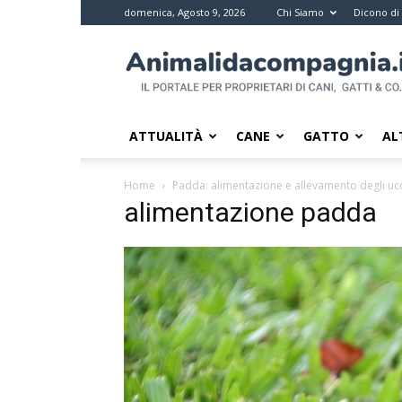
domenica, Agosto 9, 2026
Chi Siamo
Dicono di
Animali
da
compagnia
–
Il
ATTUALITÀ
CANE
GATTO
AL
portale
per
Home
Padda: alimentazione e allevamento degli ucce
i
alimentazione padda
proprietari
di
pet