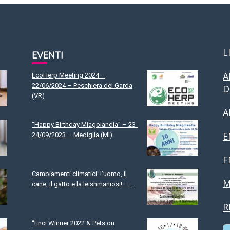
L
EVENTI
A
EcoHerp Meeting 2024 –
22/06/2024 – Peschiera del Garda
D
(VR)
A
“Happy Birthday Miagolandia” – 23-
E
24/09/2023 – Mediglia (MI)
F
Cambiamenti climatici: l’uomo, il
M
cane, il gatto e la leishmaniosi! –...
R
“Enci Winner 2022 & Pets on