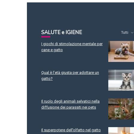
SALUTE e IGIENE
Tutti
I giochi di stimolazione mentale per
cane e gatto
Qual è l’età giusta per adottare un
gatto?
Il ruolo degli animali selvatici nella
diffusione dei parassiti nei pets
Il superpotere dell’olfatto nel gatto