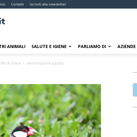
 noi
Contatti
Iscriviti alla newsletter
TRI ANIMALI
SALUTE E IGIENE
PARLIAMO DI
AZIENDE
lli di Giava
alimentazione padda