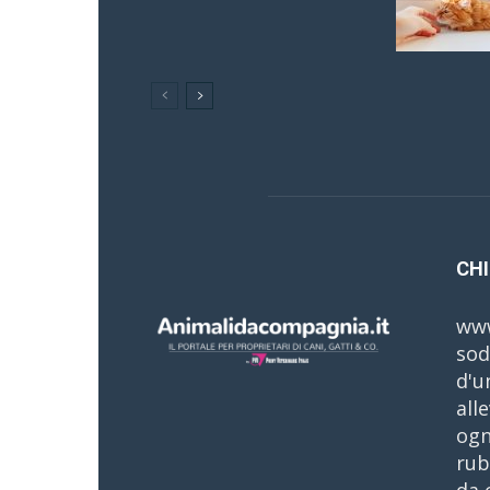
CHI
www
sod
d'u
all
ogn
rub