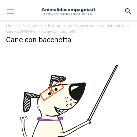
Home
Procanicare™, il primo supporto gastroenterico dai cani per i
cani – ECUPHAR®
Cane con bacchetta
Cane con bacchetta