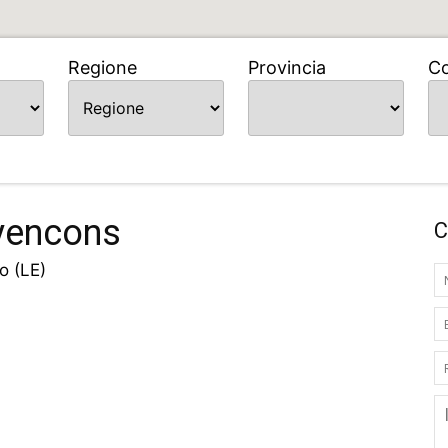
Regione
Provincia
C
yencons
C
o (LE)