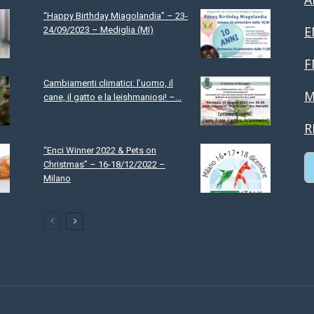
“Happy Birthday Miagolandia” – 23-
E
24/09/2023 – Mediglia (MI)
F
Cambiamenti climatici: l’uomo, il
M
cane, il gatto e la leishmaniosi! –...
R
“Enci Winner 2022 & Pets on
Christmas” – 16-18/12/2022 –
Milano
C