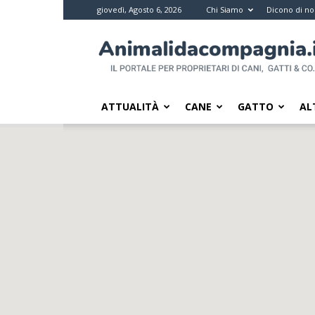
giovedì, Agosto 6, 2026
Chi Siamo
Dicono di no
Animali
da
compagnia
–
Il
ATTUALITÀ
CANE
GATTO
AL
portale
per
i
proprietari
di
pet