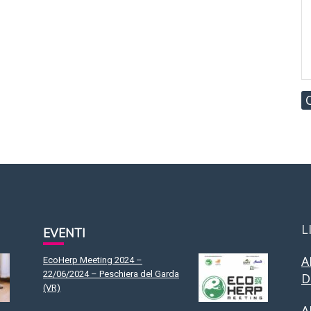
L
EVENTI
A
EcoHerp Meeting 2024 –
22/06/2024 – Peschiera del Garda
D
(VR)
A