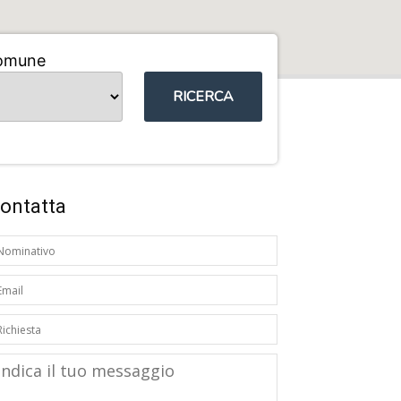
omune
RICERCA
ontatta