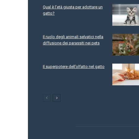
Qual è l’età giusta per adottare un
gatto?
Il ruolo degli animali selvatici nella
diffusione dei parassiti nei pets
Il superpotere dell’olfatto nel gatto