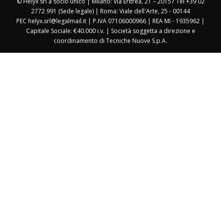
© Helyx srl a socio unico | Milano: Via Eritrea, 21 – 20157 Tel +39 02
2772 991 (Sede legale) | Roma: Viale dell'Arte, 25 - 00144
PEC helyx.srl@legalmail.it | P.IVA 07106000966 | REA MI - 1935962 |
Capitale Sociale: €40.000 i.v. | Società soggetta a direzione e
coordinamento di Tecniche Nuove S.p.A.