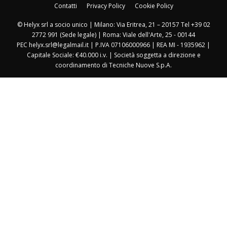
Contatti
Privacy Policy
Cookie Policy
© Helyx srl a socio unico | Milano: Via Eritrea, 21 – 20157 Tel +39 02
2772 991 (Sede legale) | Roma: Viale dell'Arte, 25 - 00144
PEC helyx.srl@legalmail.it | P.IVA 07106000966 | REA MI - 1935962 |
Capitale Sociale: €40.000 i.v. | Società soggetta a direzione e
coordinamento di Tecniche Nuove S.p.A.