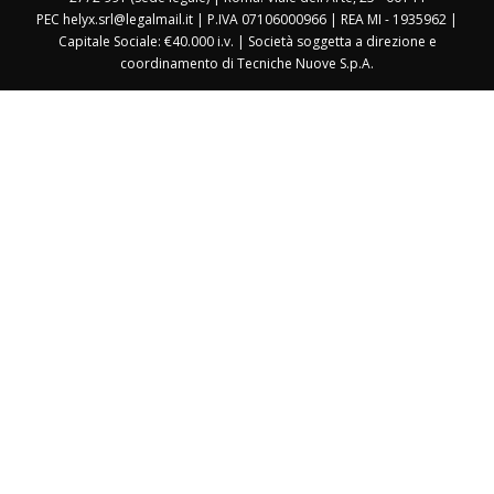
PEC helyx.srl@legalmail.it | P.IVA 07106000966 | REA MI - 1935962 |
Capitale Sociale: €40.000 i.v. | Società soggetta a direzione e
coordinamento di Tecniche Nuove S.p.A.