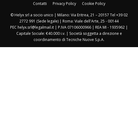
Contatti
Privacy Policy
Cookie Policy
© Helyx srl a socio unico | Milano: Via Eritrea, 21 – 20157 Tel +39 02
2772 991 (Sede legale) | Roma: Viale dell'Arte, 25 - 00144
PEC helyx.srl@legalmail.it | P.IVA 07106000966 | REA MI - 1935962 |
Capitale Sociale: €40.000 i.v. | Società soggetta a direzione e
coordinamento di Tecniche Nuove S.p.A.