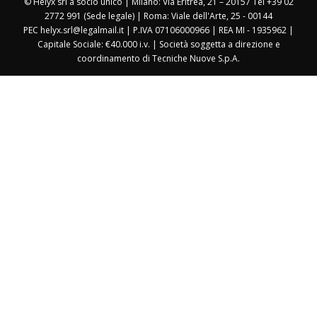
© Helyx srl a socio unico | Milano: Via Eritrea, 21 – 20157 Tel +39 02
2772 991 (Sede legale) | Roma: Viale dell'Arte, 25 - 00144
PEC helyx.srl@legalmail.it | P.IVA 07106000966 | REA MI - 1935962 |
Capitale Sociale: €40.000 i.v. | Società soggetta a direzione e
coordinamento di Tecniche Nuove S.p.A.