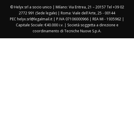
© Helyx srl a socio unico | Milano: Via Eritrea, 21 – 20157 Tel +39 02
2772 991 (Sede legale) | Roma: Viale dell'Arte, 25 - 00144
PEC helyx.srl@legalmail.it | P.IVA 07106000966 | REA MI - 1935962 |
Capitale Sociale: €40.000 i.v. | Società soggetta a direzione e
coordinamento di Tecniche Nuove S.p.A.