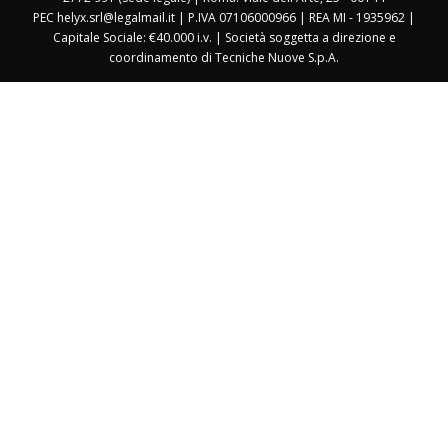
PEC helyx.srl@legalmail.it | P.IVA 07106000966 | REA MI - 1935962 |
Capitale Sociale: €40.000 i.v. | Società soggetta a direzione e
coordinamento di Tecniche Nuove S.p.A.