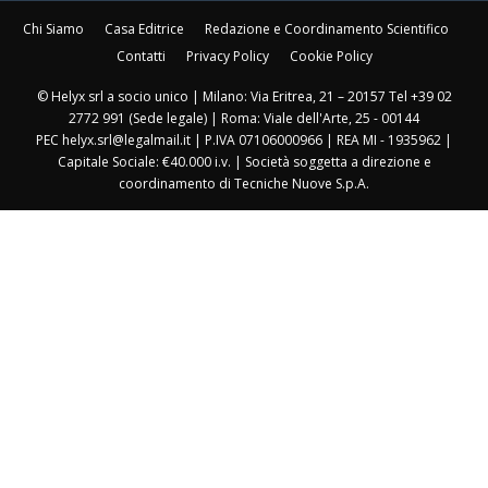
Chi Siamo
Casa Editrice
Redazione e Coordinamento Scientifico
Contatti
Privacy Policy
Cookie Policy
© Helyx srl a socio unico | Milano: Via Eritrea, 21 – 20157 Tel +39 02
2772 991 (Sede legale) | Roma: Viale dell'Arte, 25 - 00144
PEC helyx.srl@legalmail.it | P.IVA 07106000966 | REA MI - 1935962 |
Capitale Sociale: €40.000 i.v. | Società soggetta a direzione e
coordinamento di Tecniche Nuove S.p.A.