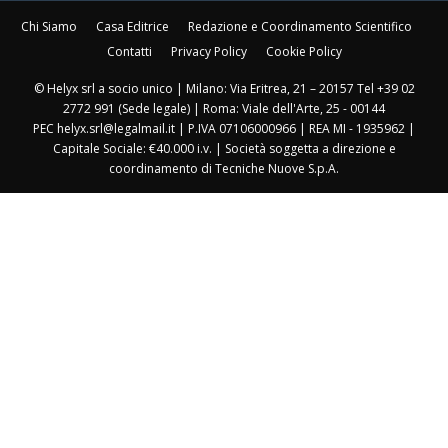
Chi Siamo
Casa Editrice
Redazione e Coordinamento Scientifico
Contatti
Privacy Policy
Cookie Policy
© Helyx srl a socio unico | Milano: Via Eritrea, 21 – 20157 Tel +39 02
2772 991 (Sede legale) | Roma: Viale dell'Arte, 25 - 00144
PEC helyx.srl@legalmail.it | P.IVA 07106000966 | REA MI - 1935962 |
Capitale Sociale: €40.000 i.v. | Società soggetta a direzione e
coordinamento di Tecniche Nuove S.p.A.