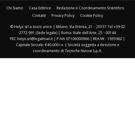
Chi Siamo
Casa Editrice
Redazione e Coordinamento Scientifico
Contatti
Privacy Policy
Cookie Policy
© Helyx srl a socio unico | Milano: Via Eritrea, 21 – 20157 Tel +39 02
2772 991 (Sede legale) | Roma: Viale dell'Arte, 25 - 00144
PEC helyx.srl@legalmail.it | P.IVA 07106000966 | REA MI - 1935962 |
Capitale Sociale: €40.000 i.v. | Società soggetta a direzione e
coordinamento di Tecniche Nuove S.p.A.