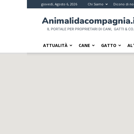
giovedì, Agosto 6, 2026
Chi Siamo
Dicono di no
Animali
da
compagnia
–
Il
ATTUALITÀ
CANE
GATTO
AL
portale
per
i
proprietari
di
pet