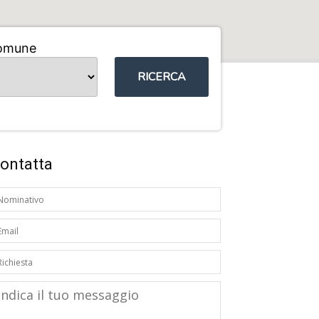
omune
RICERCA
ontatta