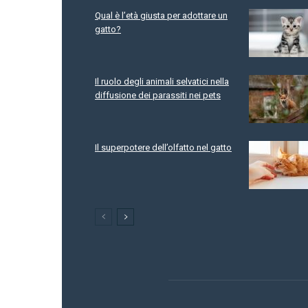
Qual è l’età giusta per adottare un
gatto?
Il ruolo degli animali selvatici nella
diffusione dei parassiti nei pets
Il superpotere dell’olfatto nel gatto