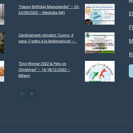
“Happy Birthday Miagolandia” – 23-
E
24/09/2023 – Mediglia (MI)
F
Cambiamenti climatici: l’uomo, il
M
cane, il gatto e la leishmaniosi! –...
R
“Enci Winner 2022 & Pets on
Christmas” – 16-18/12/2022 –
Milano
C