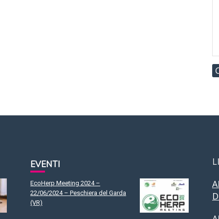
L
EVENTI
A
EcoHerp Meeting 2024 –
22/06/2024 – Peschiera del Garda
D
(VR)
A