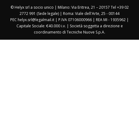
© Helyx srl a socio unico | Milano: Via Eritrea, 21 – 20157 Tel +39 02
2772 991 (Sede legale) | Roma: Viale dell'Arte, 25 - 00144
PEC helyx.srl@legalmail.it | P.IVA 07106000966 | REA MI - 1935962 |
Capitale Sociale: €40.000 i.v. | Società soggetta a direzione e
coordinamento di Tecniche Nuove S.p.A.