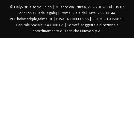
© Helyx srl a socio unico | Milano: Via Eritrea, 21 – 20157 Tel +39 02
2772 991 (Sede legale) | Roma: Viale dell'Arte, 25 - 00144
PEC helyx.srl@legalmail.it | P.IVA 07106000966 | REA MI - 1935962 |
Capitale Sociale: €40.000 i.v. | Società soggetta a direzione e
coordinamento di Tecniche Nuove S.p.A.