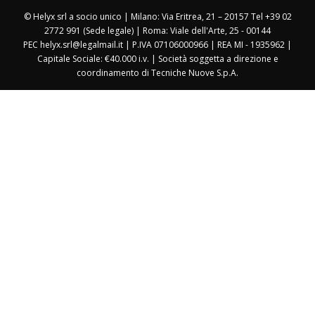
© Helyx srl a socio unico | Milano: Via Eritrea, 21 – 20157 Tel +39 02
2772 991 (Sede legale) | Roma: Viale dell'Arte, 25 - 00144
PEC helyx.srl@legalmail.it | P.IVA 07106000966 | REA MI - 1935962 |
Capitale Sociale: €40.000 i.v. | Società soggetta a direzione e
coordinamento di Tecniche Nuove S.p.A.