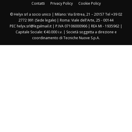
Contatti
Privacy Policy
Cookie Policy
© Helyx srl a socio unico | Milano: Via Eritrea, 21 – 20157 Tel +39 02
2772 991 (Sede legale) | Roma: Viale dell'Arte, 25 - 00144
PEC helyx.srl@legalmail.it | P.IVA 07106000966 | REA MI - 1935962 |
Capitale Sociale: €40.000 i.v. | Società soggetta a direzione e
coordinamento di Tecniche Nuove S.p.A.