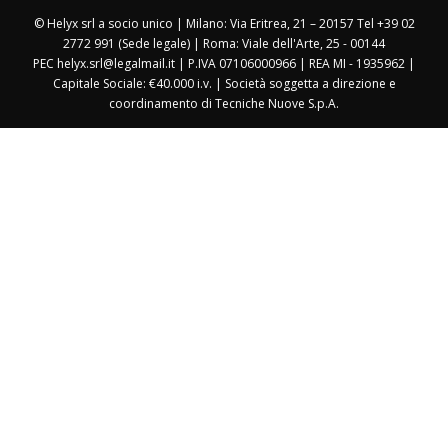
© Helyx srl a socio unico | Milano: Via Eritrea, 21 – 20157 Tel +39 02
2772 991 (Sede legale) | Roma: Viale dell'Arte, 25 - 00144
PEC helyx.srl@legalmail.it | P.IVA 07106000966 | REA MI - 1935962 |
Capitale Sociale: €40.000 i.v. | Società soggetta a direzione e
coordinamento di Tecniche Nuove S.p.A.